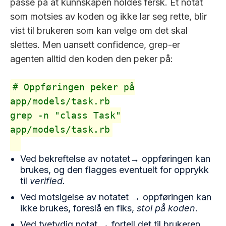
passe på at kunnskapen holdes fersk. Et notat
som motsies av koden og ikke lar seg rette, blir
vist til brukeren som kan velge om det skal
slettes. Men uansett confidence, grep-er
agenten alltid den koden den peker på:
# Oppføringen peker på
app/models/task.rb
grep -n "class Task"
app/models/task.rb
Ved bekreftelse av notatet→ oppføringen kan
brukes, og den flagges eventuelt for opprykk
til
verified
.
Ved motsigelse av notatet → oppføringen kan
ikke brukes, foreslå en fiks,
stol på koden
.
Ved tvetydig notat → fortell det til brukeren,