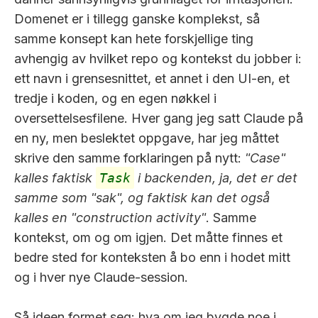
Domenet er i tillegg ganske komplekst, så
samme konsept kan hete forskjellige ting
avhengig av hvilket repo og kontekst du jobber i:
ett navn i grensesnittet, et annet i den UI-en, et
tredje i koden, og en egen nøkkel i
oversettelsesfilene. Hver gang jeg satt Claude på
en ny, men beslektet oppgave, har jeg måttet
skrive den samme forklaringen på nytt:
"Case"
kalles faktisk
Task
i backenden, ja, det er det
samme som "sak", og faktisk kan det også
kalles en "construction activity"
. Samme
kontekst, om og om igjen. Det måtte finnes et
bedre sted for konteksten å bo enn i hodet mitt
og i hver nye Claude-session.
Så ideen formet seg: hva om jeg bygde noe i