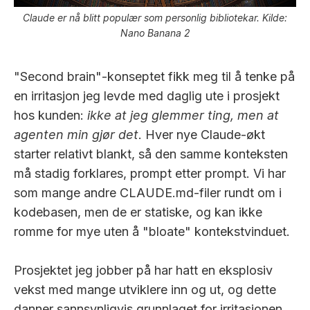
Claude er nå blitt populær som personlig bibliotekar. Kilde:
Nano Banana 2
"Second brain"-konseptet fikk meg til å tenke på
en irritasjon jeg levde med daglig ute i prosjekt
hos kunden:
ikke at jeg glemmer ting, men at
agenten min gjør det
. Hver nye Claude-økt
starter relativt blankt, så den samme konteksten
må stadig forklares, prompt etter prompt. Vi har
som mange andre CLAUDE.md-filer rundt om i
kodebasen, men de er statiske, og kan ikke
romme for mye uten å "bloate" kontekstvinduet.
Prosjektet jeg jobber på har hatt en eksplosiv
vekst med mange utviklere inn og ut, og dette
danner sannsynligvis grunnlaget for irritasjonen.