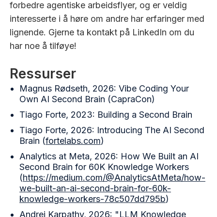
forbedre agentiske arbeidsflyer, og er veldig
interesserte i å høre om andre har erfaringer med
lignende. Gjerne ta kontakt på LinkedIn om du
har noe å tilføye!
Ressurser
Magnus Rødseth, 2026: Vibe Coding Your
Own AI Second Brain (CapraCon)
Tiago Forte, 2023: Building a Second Brain
Tiago Forte, 2026: Introducing The AI Second
Brain (
fortelabs.com
)
Analytics at Meta, 2026: How We Built an AI
Second Brain for 60K Knowledge Workers
(
https://medium.com/@AnalyticsAtMeta/how-
we-built-an-ai-second-brain-for-60k-
knowledge-workers-78c507dd795b
)
Andrej Karpathy, 2026: "LLM Knowledge