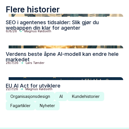
Flere historier
SEO i agentenes tidsalder: Slik gjør du
webappen din klar for agenter
6/8/26
->
Magnus Rødseth
Verdens beste åpne AI-modell kan endre hele
markedet
28/7/26
->
Lars Tønder
EU AI Act for utviklere
22/7/26
->
Magnus Rødseth
Organisasjonsdesign
AI
Kundehistorier
Fagartikler
Nyheter