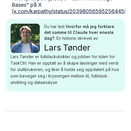
Bases" på X
(
x.com/karpathy/status/2039805659525644595
Du har lest
Hvorfor må jeg forklare
det samme til Claude hver eneste
dag?
. En historie skrevet av
Lars Tønder
Lars Tønder er fullstackutvikler og jobber for tiden for
TaskCtrl. Han er opptatt av å skape løsninger med verdi
for sluttbrukeren, og liker å holde seg oppdatert på hva
som beveger seg i krysningen mellom AI, fullstack-
utvikling og dataanalyse