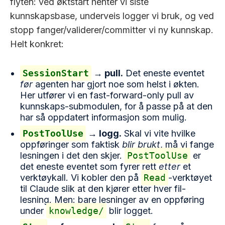
flyten: ved øktstart henter vi siste
kunnskapsbase, underveis logger vi bruk, og ved
stopp fanger/validerer/committer vi ny kunnskap.
Helt konkret:
SessionStart
→ pull.
Det eneste eventet
før
agenten har gjort noe som helst i økten.
Her utfører vi en fast-forward-only pull av
kunnskaps-submodulen, for å passe på at den
har så oppdatert informasjon som mulig.
PostToolUse
→ logg.
Skal vi vite hvilke
oppføringer som faktisk
blir brukt
, må vi fange
lesningen i det den skjer.
PostToolUse
er
det eneste eventet som fyrer rett
etter
et
verktøykall. Vi kobler den på
Read
-verktøyet
til Claude slik at den kjører etter hver fil-
lesning. Men: bare lesninger av en oppføring
under
knowledge/
blir logget.