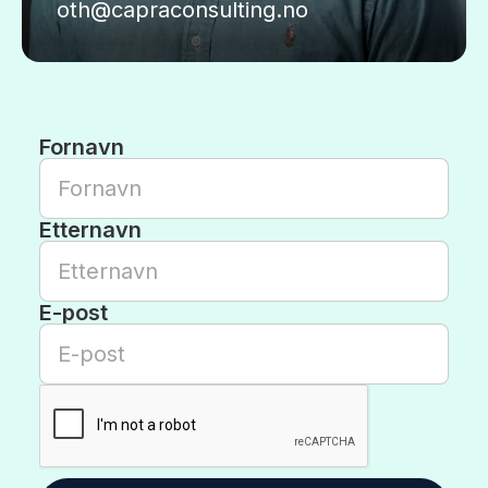
oth@capraconsulting.no
Fornavn
Etternavn
E-post