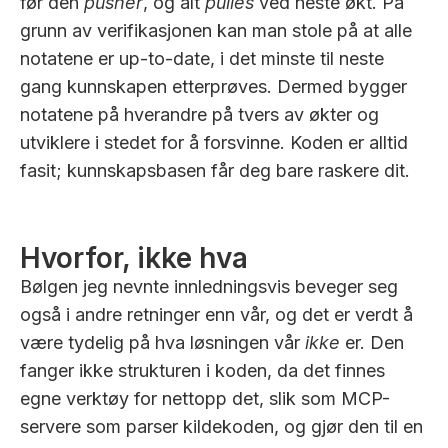
før den
pusher
, og alt
pulles
ved neste økt. På
grunn av verifikasjonen kan man stole på at alle
notatene er up-to-date, i det minste til neste
gang kunnskapen etterprøves. Dermed bygger
notatene på hverandre på tvers av økter og
utviklere i stedet for å forsvinne. Koden er alltid
fasit; kunnskapsbasen får deg bare raskere dit.
Hvorfor, ikke hva
Bølgen jeg nevnte innledningsvis beveger seg
også i andre retninger enn vår, og det er verdt å
være tydelig på hva løsningen vår
ikke
er. Den
fanger ikke strukturen i koden, da det finnes
egne verktøy for nettopp det, slik som MCP-
servere som parser kildekoden, og gjør den til en