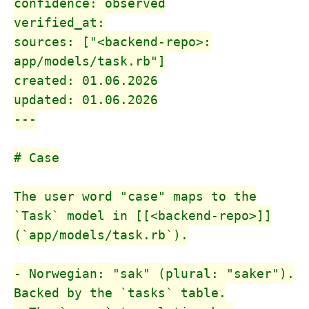
confidence: observed
verified_at:
sources: ["<backend-repo>:
app/models/task.rb"]
created: 01.06.2026
updated: 01.06.2026
---
# Case
The user word "case" maps to the
`Task` model in [[<backend-repo>]]
(`app/models/task.rb`).
- Norwegian: "sak" (plural: "saker").
Backed by the `tasks` table.