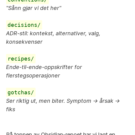
"Sånn gjør vi det her"
decisions/
ADR-stil: kontekst, alternativer, valg,
konsekvenser
recipes/
Ende-til-ende-oppskrifter for
flerstegsoperasjoner
gotchas/
Ser riktig ut, men biter. Symptom → årsak →
fiks
På toppen av Obsidian-repoet har vi lagt en