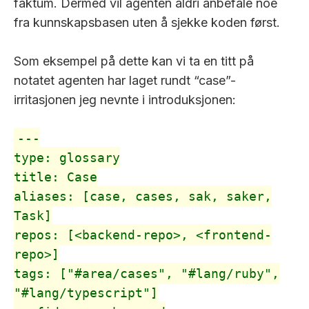
faktum. Dermed vil agenten aldri anbefale noe
fra kunnskapsbasen uten å sjekke koden først.
Som eksempel på dette kan vi ta en titt på
notatet agenten har laget rundt “case”-
irritasjonen jeg nevnte i introduksjonen:
---
type: glossary
title: Case
aliases: [case, cases, sak, saker,
Task]
repos: [<backend-repo>, <frontend-
repo>]
tags: ["#area/cases", "#lang/ruby",
"#lang/typescript"]