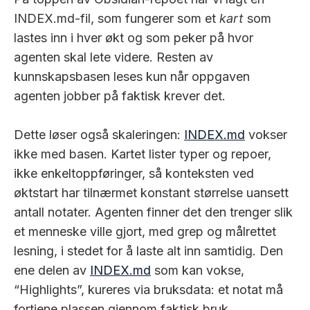
INDEX.md-fil, som fungerer som et
kart
som
lastes inn i hver økt og som peker på hvor
agenten skal lete videre. Resten av
kunnskapsbasen leses kun når oppgaven
agenten jobber på faktisk krever det.
Dette løser også skaleringen:
INDEX.md
vokser
ikke med basen. Kartet lister typer og repoer,
ikke enkeltoppføringer, så konteksten ved
øktstart har tilnærmet konstant størrelse uansett
antall notater. Agenten finner det den trenger slik
et menneske ville gjort, med grep og målrettet
lesning, i stedet for å laste alt inn samtidig. Den
ene delen av
INDEX.md
som kan vokse,
“Highlights”, kureres via bruksdata: et notat må
fortjene plassen gjennom faktisk bruk.