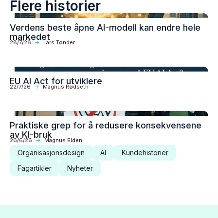
Flere historier
Verdens beste åpne AI-modell kan endre hele
markedet
28/7/26
->
Lars Tønder
EU AI Act for utviklere
22/7/26
->
Magnus Rødseth
Praktiske grep for å redusere konsekvensene
av KI-bruk
26/6/26
->
Magnus Elden
Organisasjonsdesign
AI
Kundehistorier
Fagartikler
Nyheter