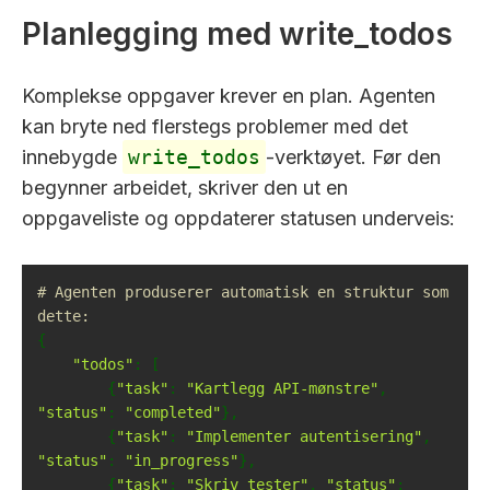
Planlegging med write_todos
Komplekse oppgaver krever en plan. Agenten
kan bryte ned flerstegs problemer med det
innebygde
write_todos
-verktøyet. Før den
begynner arbeidet, skriver den ut en
oppgaveliste og oppdaterer statusen underveis:
# Agenten produserer automatisk en struktur som 
dette:
"todos"
        {
"task"
: 
"Kartlegg API-mønstre"
, 
"status"
: 
"completed"
        {
"task"
: 
"Implementer autentisering"
, 
"status"
: 
"in_progress"
        {
"task"
: 
"Skriv tester"
, 
"status"
: 