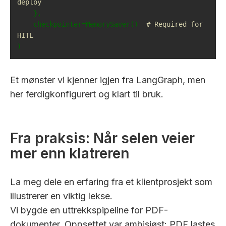
deploy
    checkpointer=MemorySaver()  
# Required for 
HITL
)
Et mønster vi kjenner igjen fra LangGraph, men
her ferdigkonfigurert og klart til bruk.
Fra praksis: Når selen veier
mer enn klatreren
La meg dele en erfaring fra et klientprosjekt som
illustrerer en viktig lekse.
Vi bygde en uttrekkspipeline for PDF-
dokumenter. Oppsettet var ambisiøst: PDF lastes