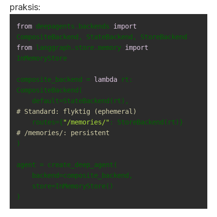
praksis:
from
 deepagents.backends 
import
from
 langgraph.store.memory 
import
composite_backend = 
lambda
 rt: 
    default=StateBackend(rt),                   
# Standard: flyktig (ephemeral)
    routes={
"/memories/"
: StoreBackend(rt)}     
# /memories/: persistent
)