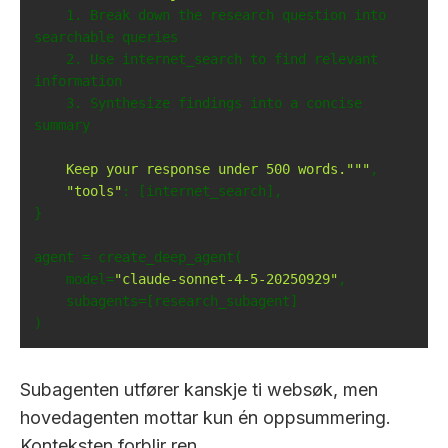
    1. Break down the research question into 
    2. Use internet_search to find relevant 
    3. Synthesize findings into a concise 
    Keep your response under 500 words."""
"tools"
    model=
"claude-sonnet-4-5-20250929"
)
Subagenten utfører kanskje ti websøk, men
hovedagenten mottar kun én oppsummering.
Konteksten forblir ren.